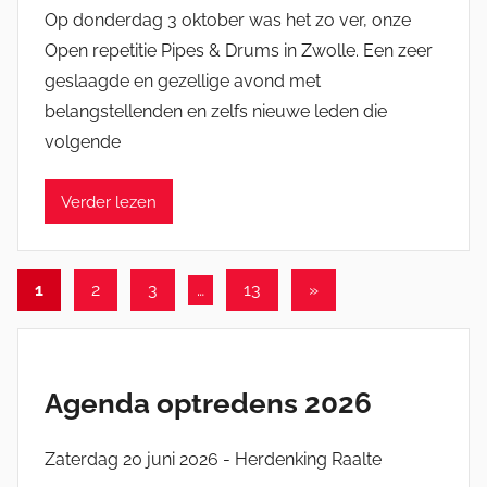
o
Op donderdag 3 oktober was het zo ver, onze
o
Open repetitie Pipes & Drums in Zwolle. Een zeer
r
geslaagde en gezellige avond met
M
belangstellenden en zelfs nieuwe leden die
i
volgende
c
h
e
Verder lezen
l
E
Berichten
n
Volgende
1
2
3
…
13
»
g
berichten
paginering
e
l
Agenda optredens 2026
Zaterdag 20 juni 2026 - Herdenking Raalte