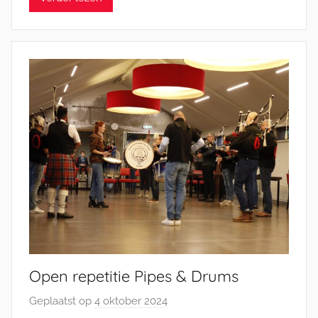
h
e
l
E
n
g
e
l
Open repetitie Pipes & Drums
Geplaatst op
4 oktober 2024
d