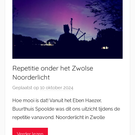
l
Repetitie onder het Zwolse
Noorderlicht
Geplaatst op
10 oktober 2024
d
o
Hoe mooi is dat! Vanuit het Eben Haezer,
o
Buurthuis Spoolde was dit ons uitzicht tijdens de
r
repetitie vanavond. Noorderlicht in Zwolle
M
i
Verder lezen
c