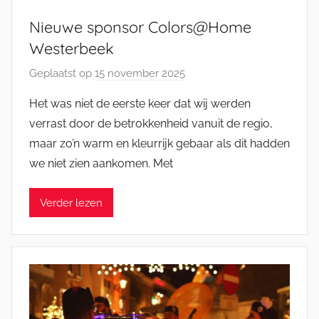
Nieuwe sponsor Colors@Home
Westerbeek
Geplaatst op
15 november 2025
d
o
Het was niet de eerste keer dat wij werden
o
verrast door de betrokkenheid vanuit de regio,
r
maar zo’n warm en kleurrijk gebaar als dit hadden
J
we niet zien aankomen. Met
e
l
Verder lezen
l
e
K
a
t
s
m