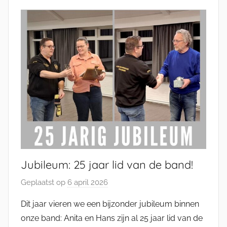
t
s
m
a
n
Jubileum: 25 jaar lid van de band!
Geplaatst op
6 april 2026
d
o
Dit jaar vieren we een bijzonder jubileum binnen
o
onze band: Anita en Hans zijn al 25 jaar lid van de
r