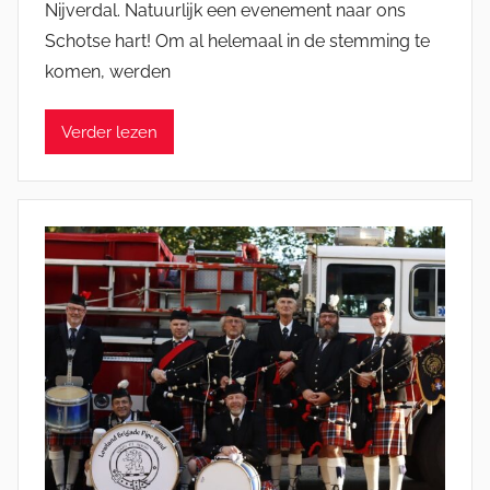
Nijverdal. Natuurlijk een evenement naar ons
M
Schotse hart! Om al helemaal in de stemming te
i
komen, werden
c
h
e
Verder lezen
l
E
n
g
e
l