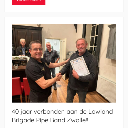
e
l
E
n
g
e
l
40 jaar verbonden aan de Lowland
Brigade Pipe Band Zwolle!!