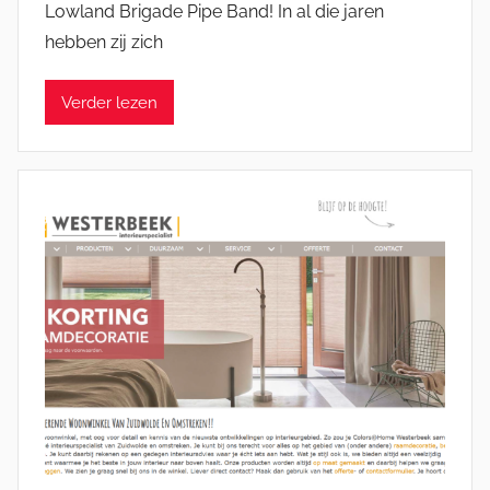
Lowland Brigade Pipe Band! In al die jaren
J
hebben zij zich
e
l
Verder lezen
l
e
K
a
t
s
m
a
n