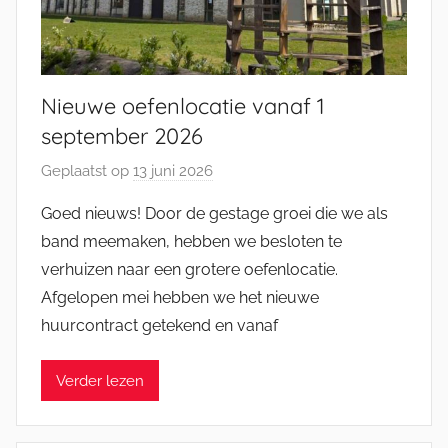
Nieuwe oefenlocatie vanaf 1
september 2026
Geplaatst op
13 juni 2026
d
o
Goed nieuws! Door de gestage groei die we als
o
band meemaken, hebben we besloten te
r
verhuizen naar een grotere oefenlocatie.
J
Afgelopen mei hebben we het nieuwe
e
huurcontract getekend en vanaf
l
l
e
Verder lezen
K
a