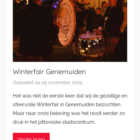
a
n
Winterfair Genemuiden
Geplaatst op
29 november 2024
d
o
Het was niet de eerste keer dat wij de gezellige en
o
sfeervolle Winterfair in Genemuiden bezochten.
r
Maar naar onze beleving was het nooit eerder zo
M
druk in het pittoreske stadscentrum.
i
c
Verder lezen
h