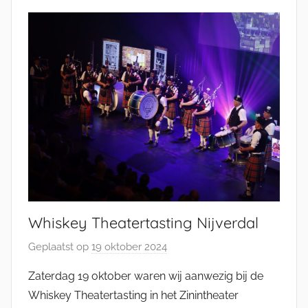
E
n
g
e
l
Whiskey Theatertasting Nijverdal
Geplaatst op
19 oktober 2024
d
o
Zaterdag 19 oktober waren wij aanwezig bij de
o
Whiskey Theatertasting in het Zinintheater
r