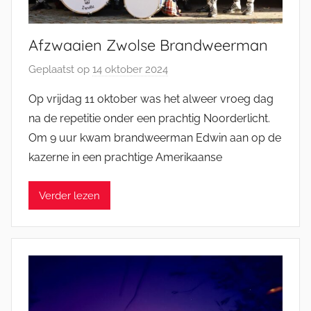
Afzwaaien Zwolse Brandweerman
Geplaatst op
14 oktober 2024
d
o
Op vrijdag 11 oktober was het alweer vroeg dag
o
na de repetitie onder een prachtig Noorderlicht.
r
Om 9 uur kwam brandweerman Edwin aan op de
M
kazerne in een prachtige Amerikaanse
i
c
Verder lezen
h
e
l
E
n
g
e