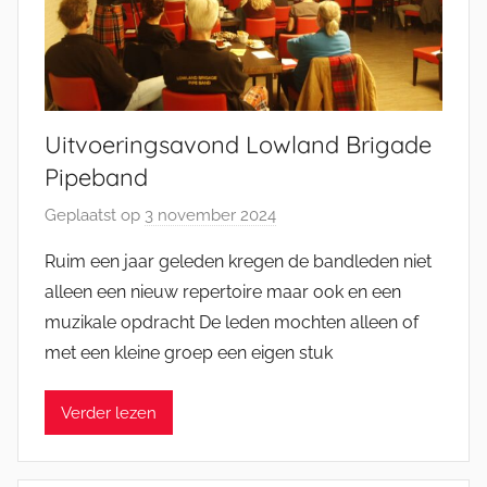
Uitvoeringsavond Lowland Brigade
Pipeband
Geplaatst op
3 november 2024
d
o
Ruim een jaar geleden kregen de bandleden niet
o
alleen een nieuw repertoire maar ook en een
r
muzikale opdracht De leden mochten alleen of
M
met een kleine groep een eigen stuk
i
c
Verder lezen
h
e
l