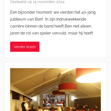
Geplaatst op
14 november 2024
d
o
Een bijzonder moment: we vierden het 40-jarig
o
jubileum van Ben! In zijn indrukwekkende
r
carrière binnen de band heeft Ben niet alleen
M
jaren de rol van speler vervuld, maar hij heeft
i
c
Verder lezen
h
e
l
E
n
g
e
l