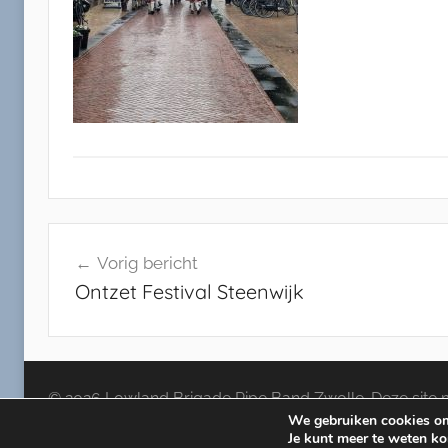
N
Bericht
i
Vorig bericht
e
navigatie
Ontzet Festival Steenwijk
u
w
s
,
W
© 2026 Lowland Brigade Pipe Band Zwolle. Deze site m
We gebruiken cookies om 
e
Je kunt meer te weten k
b