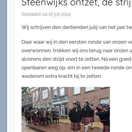
Steenwijks ontzet, de str
Geplaatst op
16 juli 2024
d
o
Wij schrijven den dertienden julij van het jaar
o
r
Daar waar wij in den eersten ronde van onzen
M
overwonnen, trokken wij ons terug naar onzen ui
i
alvorens den strijd voort te zetten. Na een go
c
openbaren weg op, om in een tweede ronde ons
h
e
wederom extra kracht bij te zetten.
l
E
n
g
e
l