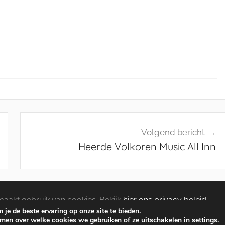
Volgend bericht
Heerde Volkoren Music All Inn
aakt gebruik van cookies. Bekijk
hier ons privacy beleid
.
je de beste ervaring op onze site te bieden.
omen over welke cookies we gebruiken of ze uitschakelen in
settings
.