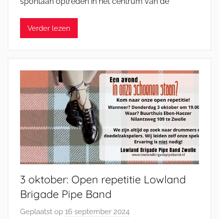
spontaan optreden in het centrum van de
i
c
Verder lezen
h
e
l
E
n
g
e
l
3 oktober: Open repetitie Lowland
Brigade Pipe Band
Geplaatst op
16 september 2024
d