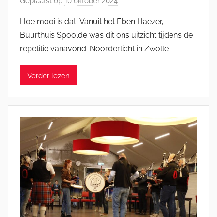
Geplaatst op
10 oktober 2024
d
o
Hoe mooi is dat! Vanuit het Eben Haezer,
o
Buurthuis Spoolde was dit ons uitzicht tijdens de
r
repetitie vanavond. Noorderlicht in Zwolle
M
i
Verder lezen
c
h
e
l
E
n
g
e
l