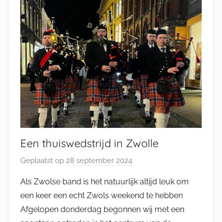
e
l
Een thuiswedstrijd in Zwolle
Geplaatst op
28 september 2024
d
o
Als Zwolse band is het natuurlijk altijd leuk om
o
een keer een echt Zwols weekend te hebben
r
Afgelopen donderdag begonnen wij met een
M