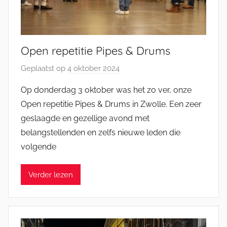
Open repetitie Pipes & Drums
Geplaatst op
4 oktober 2024
d
o
Op donderdag 3 oktober was het zo ver, onze
o
Open repetitie Pipes & Drums in Zwolle. Een zeer
r
geslaagde en gezellige avond met
M
belangstellenden en zelfs nieuwe leden die
i
volgende
c
h
e
Verder lezen
l
E
n
g