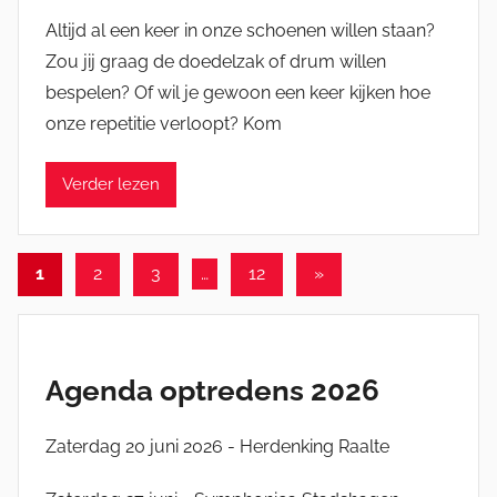
o
Altijd al een keer in onze schoenen willen staan?
o
Zou jij graag de doedelzak of drum willen
r
bespelen? Of wil je gewoon een keer kijken hoe
M
onze repetitie verloopt? Kom
i
c
Verder lezen
h
e
l
Berichten
E
Volgende
1
2
3
…
12
»
n
berichten
paginering
g
e
Agenda optredens 2026
l
Zaterdag 20 juni 2026 - Herdenking Raalte