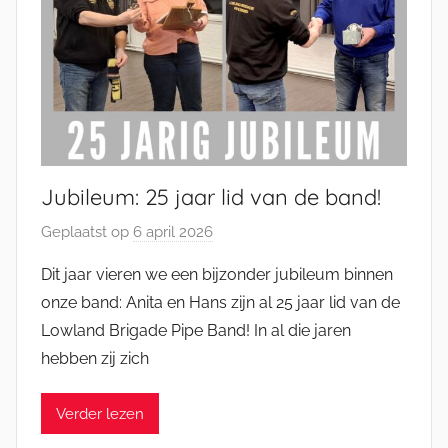
Jubileum: 25 jaar lid van de band!
Geplaatst op
6 april 2026
d
o
Dit jaar vieren we een bijzonder jubileum binnen
o
onze band: Anita en Hans zijn al 25 jaar lid van de
r
Lowland Brigade Pipe Band! In al die jaren
J
hebben zij zich
e
l
Verder lezen
l
e