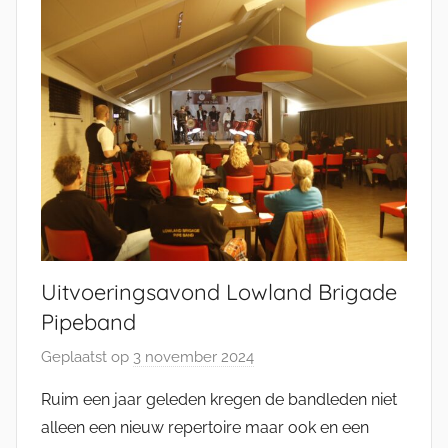
n
g
e
l
Uitvoeringsavond Lowland Brigade
Pipeband
Geplaatst op
3 november 2024
d
o
Ruim een jaar geleden kregen de bandleden niet
o
alleen een nieuw repertoire maar ook en een
r