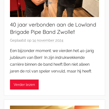
40 jaar verbonden aan de Lowland
Brigade Pipe Band Zwolle!!
Geplaatst op
14 november 2024
d
o
Een bijzonder moment: we vierden het 40-jarig
o
jubileum van Ben! In zijn indrukwekkende
r
carrière binnen de band heeft Ben niet alleen
M
jaren de rol van speler vervuld, maar hij heeft
i
c
Verder lezen
h
e
l
E