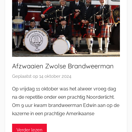
Afzwaaien Zwolse Brandweerman
Geplaatst op
14 oktober 2024
d
o
Op vrijdag 11 oktober was het alweer vroeg dag
o
na de repetitie onder een prachtig Noorderlicht.
r
Om 9 uur kwam brandweerman Edwin aan op de
M
kazerne in een prachtige Amerikaanse
i
c
Verder lezen
h