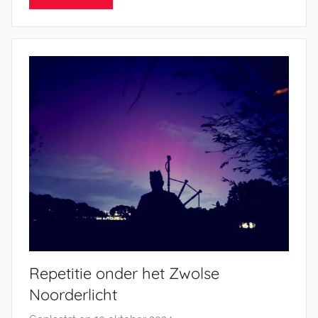
e
l
E
n
g
e
l
Repetitie onder het Zwolse
Noorderlicht