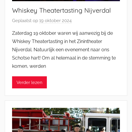
Whiskey Theatertasting Nijverdal
Geplaatst op
19 oktober 2024
d
o
Zaterdag 19 oktober waren wij aanwezig bij de
o
Whiskey Theatertasting in het Zinintheater
r
Nijverdal. Natuurlijk een evenement naar ons
M
Schotse hart! Om al helemaal in de stemming te
i
komen, werden
c
h
e
Verder lezen
l
E
n
g
e
l