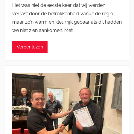
o
Het was niet de eerste keer dat wij werden
o
verrast door de betrokkenheid vanuit de regio,
r
maar zo’n warm en kleurrijk gebaar als dit hadden
J
we niet zien aankomen. Met
e
l
Verder lezen
l
e
K
a
t
s
m
a
n