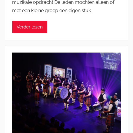
muzikale opdracht De leden mochten alleen of
M
met een kleine groep een eigen stuk
i
c
Verder lezen
h
e
l
E
n
g
e
l