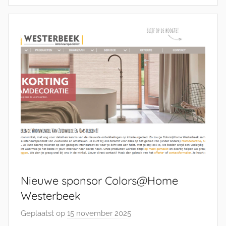
K
a
t
s
m
a
n
Nieuwe sponsor Colors@Home
Westerbeek
Geplaatst op
15 november 2025
d