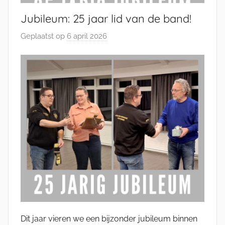
Jubileum: 25 jaar lid van de band!
Geplaatst op
6 april 2026
d
o
o
r
J
e
l
l
e
K
a
t
s
m
Dit jaar vieren we een bijzonder jubileum binnen
a