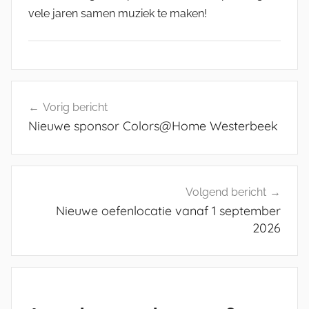
vele jaren samen muziek te maken!
N
Bericht
i
Vorig bericht
navigatie
e
Nieuwe sponsor Colors@Home Westerbeek
u
w
s
,
Volgend bericht
W
Nieuwe oefenlocatie vanaf 1 september
e
2026
b
l
o
g