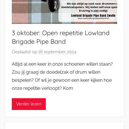
3 oktober: Open repetitie Lowland
Brigade Pipe Band
Geplaatst op
16 september 2024
d
o
Altijd al een keer in onze schoenen willen staan?
o
Zou jij graag de doedelzak of drum willen
r
bespelen? Of wil je gewoon een keer kijken hoe
M
onze repetitie verloopt? Kom
i
c
Verder lezen
h
e
l
E