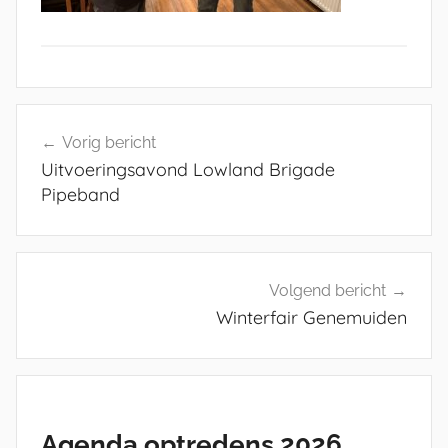
N
i
Vorig bericht
e
Uitvoeringsavond Lowland Brigade
u
Pipeband
w
s
,
W
Volgend bericht
e
Winterfair Genemuiden
b
l
o
g
Agenda optredens 2026
L