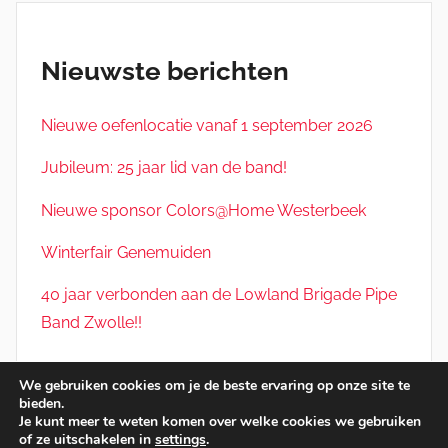
Nieuwste berichten
Nieuwe oefenlocatie vanaf 1 september 2026
Jubileum: 25 jaar lid van de band!
Nieuwe sponsor Colors@Home Westerbeek
Winterfair Genemuiden
40 jaar verbonden aan de Lowland Brigade Pipe
Band Zwolle!!
We gebruiken cookies om je de beste ervaring op onze site te
bieden.
© 2026 Lowland Brigade Pipe Band Zwolle. Deze site
Je kunt meer te weten komen over welke cookies we gebruiken
of ze uitschakelen in
settings
.
maakt gebruik van cookies. Bekijk
hier ons privacy