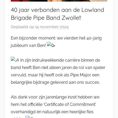
40 jaar verbonden aan de Lowland
Brigade Pipe Band Zwolle!!
Geplaatst op
14 november 2024
d
o
Een bijzonder moment: we vierden het 40-jarig
o
jubileum van Ben!
r
M
In zijn indrukwekkende carrière binnen de
i
band heeft Ben niet alleen jaren de rol van speler
c
vervuld, maar hij heeft ook als Pipe Major een
h
e
belangrijke bijdrage geleverd aan ons succes.
l
E
Als dank voor zijn jarenlange inzet hebben we
n
hem het officiële ‘Certificate of Commitment’
g
overhandigd én natuurlijk een heerlijke fles
e