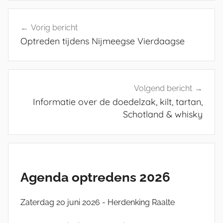
N
Bericht
i
Vorig bericht
navigatie
e
Optreden tijdens Nijmeegse Vierdaagse
u
w
s
Volgend bericht
Informatie over de doedelzak, kilt, tartan,
Schotland & whisky
Agenda optredens 2026
Zaterdag 20 juni 2026 - Herdenking Raalte