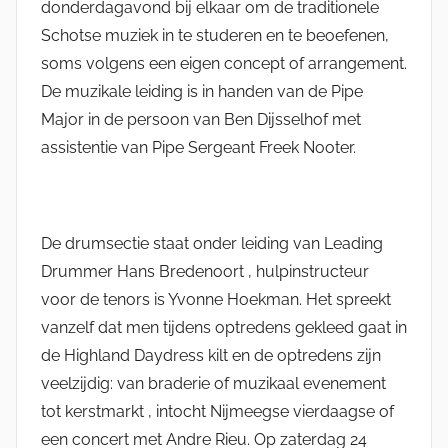
donderdagavond bij elkaar om de traditionele
e
Schotse muziek in te studeren en te beoefenen,
l
soms volgens een eigen concept of arrangement.
l
e
De muzikale leiding is in handen van de Pipe
K
Major in de persoon van Ben Dijsselhof met
a
assistentie van Pipe Sergeant Freek Nooter.
t
s
m
De drumsectie staat onder leiding van Leading
a
Drummer Hans Bredenoort , hulpinstructeur
n
voor de tenors is Yvonne Hoekman. Het spreekt
vanzelf dat men tijdens optredens gekleed gaat in
de Highland Daydress kilt en de optredens zijn
veelzijdig: van braderie of muzikaal evenement
tot kerstmarkt , intocht Nijmeegse vierdaagse of
een concert met Andre Rieu. Op zaterdag 24