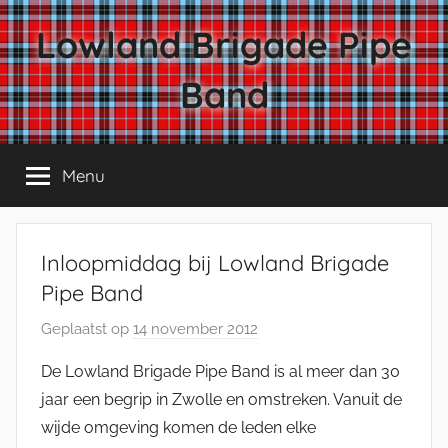
Ga
Lowland Brigade Pipe
naar
de
Band
inhoud
Menu
Inloopmiddag bij Lowland Brigade
Pipe Band
Geplaatst op
14 november 2012
d
o
De Lowland Brigade Pipe Band is al meer dan 30
o
jaar een begrip in Zwolle en omstreken. Vanuit de
r
wijde omgeving komen de leden elke
J