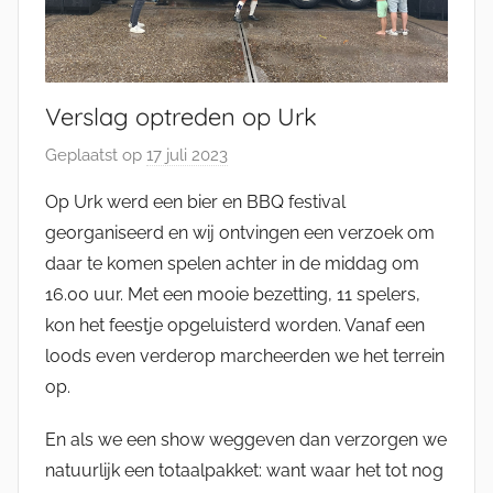
Verslag optreden op Urk
Geplaatst op
17 juli 2023
d
o
Op Urk werd een bier en BBQ festival
o
georganiseerd en wij ontvingen een verzoek om
r
daar te komen spelen achter in de middag om
J
16.00 uur. Met een mooie bezetting, 11 spelers,
e
kon het feestje opgeluisterd worden. Vanaf een
l
loods even verderop marcheerden we het terrein
l
e
op.
K
En als we een show weggeven dan verzorgen we
a
natuurlijk een totaalpakket: want waar het tot nog
t