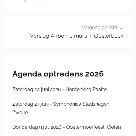
l
o
g
L
Volgend bericht
P
Verslag Airborne mars in Oosterbeek
B
P
Agenda optredens 2026
Zaterdag 20 juni 2026 - Herdenking Raalte
Zaterdag 27 juni - Symphonica Stadshagen,
Zwolle
Donderdag 9 juli 2026 - Oostermoerfeest, Gieten