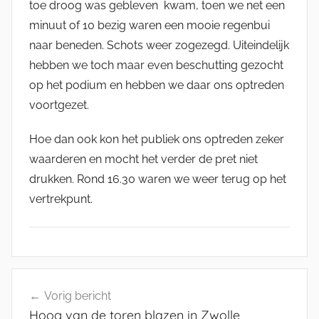
s
toe droog was gebleven kwam, toen we net een
m
minuut of 10 bezig waren een mooie regenbui
a
naar beneden. Schots weer zogezegd. Uiteindelijk
n
hebben we toch maar even beschutting gezocht
op het podium en hebben we daar ons optreden
voortgezet.
Hoe dan ook kon het publiek ons optreden zeker
waarderen en mocht het verder de pret niet
drukken. Rond 16.30 waren we weer terug op het
vertrekpunt.
W
Bericht
e
Vorig bericht
navigatie
b
Hoog van de toren blazen in Zwolle