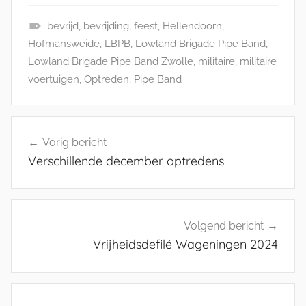
bevrijd
,
bevrijding
,
feest
,
Hellendoorn
,
N
Hofmansweide
,
LBPB
,
Lowland Brigade Pipe Band
,
i
Lowland Brigade Pipe Band Zwolle
,
militaire
,
militaire
e
voertuigen
,
Optreden
,
Pipe Band
u
w
Bericht
s
Vorig bericht
navigatie
,
Verschillende december optredens
W
e
b
l
Volgend bericht
o
Vrijheidsdefilé Wageningen 2024
g
L
P