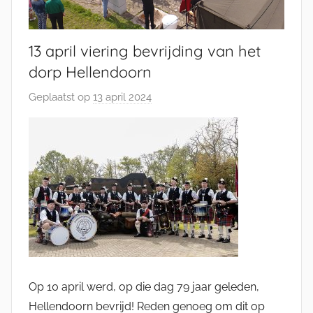
13 april viering bevrijding van het
dorp Hellendoorn
Geplaatst op
13 april 2024
d
o
o
r
M
i
c
h
e
l
E
Op 10 april werd, op die dag 79 jaar geleden,
n
Hellendoorn bevrijd! Reden genoeg om dit op