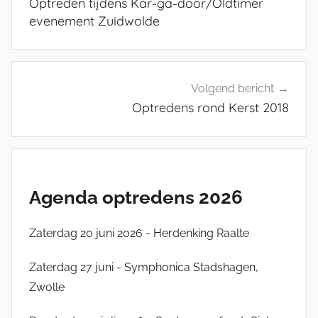
Optreden tijdens Kar-ga-door/Oldtimer
g
evenement Zuidwolde
L
P
B
P
Volgend bericht
Optredens rond Kerst 2018
Agenda optredens 2026
Zaterdag 20 juni 2026 - Herdenking Raalte
Zaterdag 27 juni - Symphonica Stadshagen,
Zwolle