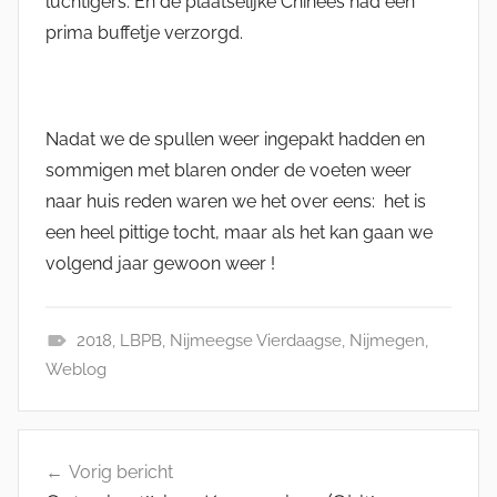
luchtigers. En de plaatselijke Chinees had een
prima buffetje verzorgd.
Nadat we de spullen weer ingepakt hadden en
sommigen met blaren onder de voeten weer
naar huis reden waren we het over eens: het is
een heel pittige tocht, maar als het kan gaan we
volgend jaar gewoon weer !
2018
,
LBPB
,
Nijmeegse Vierdaagse
,
Nijmegen
,
W
Weblog
e
b
Bericht
l
Vorig bericht
navigatie
o