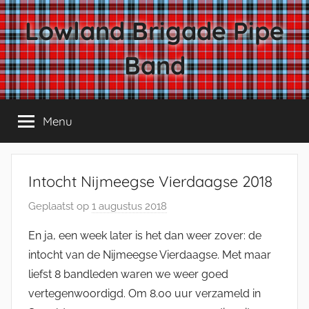
Ga
Lowland Brigade Pipe
naar
de
Band
inhoud
Menu
Intocht Nijmeegse Vierdaagse 2018
Geplaatst op
1 augustus 2018
d
o
En ja, een week later is het dan weer zover: de
o
intocht van de Nijmeegse Vierdaagse. Met maar
r
liefst 8 bandleden waren we weer goed
J
vertegenwoordigd. Om 8.00 uur verzameld in
e