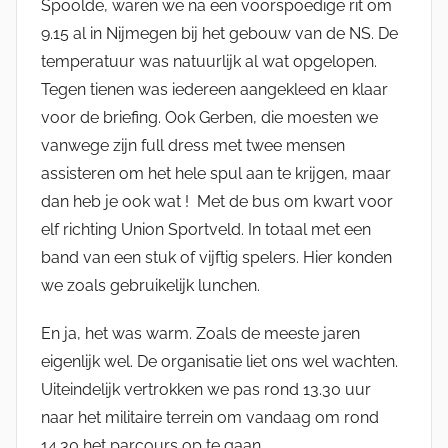
Spoolde, waren we na een voorspoedige rit om
l
9.15 al in Nijmegen bij het gebouw van de NS. De
l
e
temperatuur was natuurlijk al wat opgelopen.
K
Tegen tienen was iedereen aangekleed en klaar
a
voor de briefing. Ook Gerben, die moesten we
t
vanwege zijn full dress met twee mensen
s
assisteren om het hele spul aan te krijgen, maar
m
dan heb je ook wat ! Met de bus om kwart voor
a
elf richting Union Sportveld. In totaal met een
n
band van een stuk of vijftig spelers. Hier konden
we zoals gebruikelijk lunchen.
En ja, het was warm. Zoals de meeste jaren
eigenlijk wel. De organisatie liet ons wel wachten.
Uiteindelijk vertrokken we pas rond 13.30 uur
naar het militaire terrein om vandaag om rond
14.30 het parcours op te gaan.