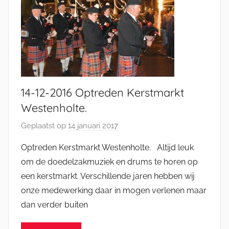
m
a
n
14-12-2016 Optreden Kerstmarkt
Westenholte.
Geplaatst op
14 januari 2017
d
o
Optreden Kerstmarkt Westenholte. Altijd leuk
o
om de doedelzakmuziek en drums te horen op
r
een kerstmarkt. Verschillende jaren hebben wij
J
onze medewerking daar in mogen verlenen maar
e
dan verder buiten
l
l