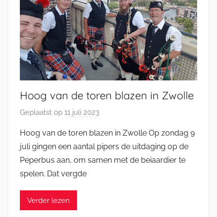
Hoog van de toren blazen in Zwolle
Geplaatst op
11 juli 2023
d
o
Hoog van de toren blazen in Zwolle Op zondag 9
o
juli gingen een aantal pipers de uitdaging op de
r
Peperbus aan, om samen met de beiaardier te
J
spelen. Dat vergde
e
l
Verder lezen
l
e