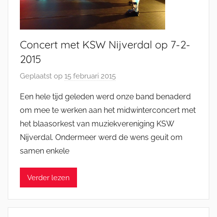
n
Concert met KSW Nijverdal op 7-2-
2015
Geplaatst op
15 februari 2015
d
o
Een hele tijd geleden werd onze band benaderd
o
om mee te werken aan het midwinterconcert met
r
het blaasorkest van muziekvereniging KSW
J
Nijverdal. Ondermeer werd de wens geuit om
e
samen enkele
l
l
e
Verder lezen
K
a
t