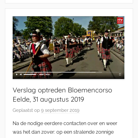
K
a
t
s
m
a
n
Verslag optreden Bloemencorso
Eelde, 31 augustus 2019
Geplaatst op
9 september 2019
d
o
Na de nodige eerdere contacten over en weer
o
was het dan zover: op een stralende zonnige
r