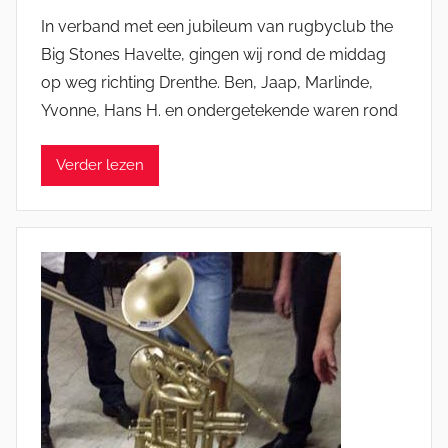
o
In verband met een jubileum van rugbyclub the
o
Big Stones Havelte, gingen wij rond de middag
r
op weg richting Drenthe. Ben, Jaap, Marlinde,
J
Yvonne, Hans H. en ondergetekende waren rond
e
l
Verder lezen
l
e
K
a
t
s
m
a
n