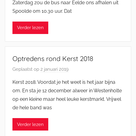
Zaterdag zou de bus naar Eelde ons afhalen uit
J
Spoolde om 10.30 uur. Dat
e
l
Verder lezen
l
e
K
a
Optredens rond Kerst 2018
t
s
Geplaatst op
2 januari 2019
d
m
o
Kerst 2018. Voordat je het weet is het jaar bijna
a
o
om. En sta je 12 december alweer in Westenholte
n
r
op een kleine maar heel leuke kerstmarkt. Vrijwel
J
de hele band was
e
l
Verder lezen
l
e