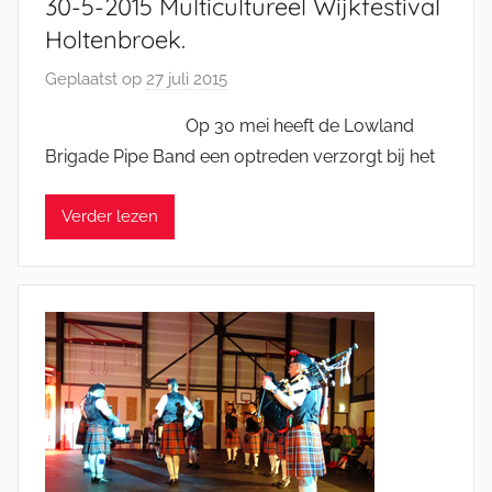
30-5-2015 Multicultureel Wijkfestival
Holtenbroek.
Geplaatst op
27 juli 2015
d
o
Op 30 mei heeft de Lowland
o
Brigade Pipe Band een optreden verzorgt bij het
r
J
Verder lezen
e
l
l
e
K
a
t
s
m
a