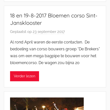
K
a
18 en 19-8-2017 Bloemen corso Sint-
t
Jansklooster
s
m
Geplaatst op
23 september 2017
d
a
o
n
Al rond April waren de eerste contacten. De
o
bedoeling van corso bouwers groep “De Brekers”
r
was om een mega bagpipe te bouwen voor het
J
bloemencorso. De wagen zou bijna 20
e
l
Verder lezen
l
e
K
a
t
s