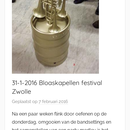
31-1-2016 Bloaskapellen festival
Zwolle
Geplaatst op
7 februari 2016
d
o
Na een paar weken flink door oefenen op de
o
donderdag, omgooien van de bandsettings en
r